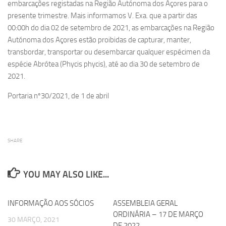
embarcações registadas na Região Autónoma dos Açores para o
presente trimestre. Mais informamos V. Exa. que a partir das
00:00h do dia 02 de setembro de 2021, as embarcações na Região
Autónoma dos Açores estão proibidas de capturar, manter,
transbordar, transportar ou desembarcar qualquer espécimen da
espécie Abrótea (Phycis phycis), até ao dia 30 de setembro de
2021.
Portaria nº30/2021, de 1 de abril
SHARE
YOU MAY ALSO LIKE...
INFORMAÇÃO AOS SÓCIOS
0
ASSEMBLEIA GERAL
0
ORDINÁRIA – 17 DE MARÇO
30 MARÇO, 2021
DE 2022