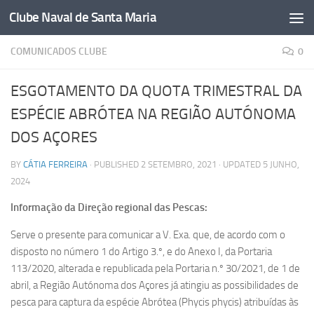
Clube Naval de Santa Maria
Skip to content
COMUNICADOS CLUBE
0
ESGOTAMENTO DA QUOTA TRIMESTRAL DA
ESPÉCIE ABRÓTEA NA REGIÃO AUTÓNOMA
DOS AÇORES
BY
CÁTIA FERREIRA
· PUBLISHED
2 SETEMBRO, 2021
· UPDATED
5 JUNHO,
2024
Informação da Direção regional das Pescas:
Serve o presente para comunicar a V. Exa. que, de acordo com o
disposto no número 1 do Artigo 3.º, e do Anexo I, da Portaria
113/2020, alterada e republicada pela Portaria n.º 30/2021, de 1 de
abril, a Região Autónoma dos Açores já atingiu as possibilidades de
pesca para captura da espécie Abrótea (Phycis phycis) atribuídas às