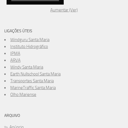
Aumentar (Ver)
LIGAÇÕES ÚTEIS
Windguru Santa Maria
Instituto Hidrográfico
IPMA
ARVA
Windy Santa Maria
Earth Nullschool Santa Maria
Transportes Santa Maria
MarineTraffic Santa Maria
Olho Mariense
ARQUIVO
Anúncio