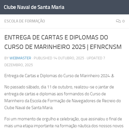
Clube Naval de Santa Maria
Skip to content
ESCOLA DE FORMAÇÃO
0
ENTREGA DE CARTAS E DIPLOMAS DO
CURSO DE MARINHEIRO 2025 | EFNRCNSM
BY
WEBMASTER
· PUBLISHED
14 OUTUBRO, 2025
· UPDATED
7
DEZEMBRO, 2025
Entrega de Cartas e Diplomas do Curso de Marinheiro 2024 ⚓️
No passado sábado, dia 11 de outubro, realizou-se o jantar de
entrega de cartas e diplomas aos formandos do Curso de
Marinheiro da Escola de Formação de Navegadores de Recreio do
Clube Naval de Santa Maria.
Foi um momento de orgulho e celebração, que assinalou o final de
mais uma etapa importante na formação náutica dos nossos novos