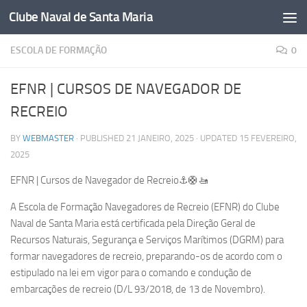
Clube Naval de Santa Maria
Skip to content
ESCOLA DE FORMAÇÃO
0
EFNR | CURSOS DE NAVEGADOR DE
RECREIO
BY
WEBMASTER
· PUBLISHED
21 JANEIRO, 2025
· UPDATED
15 FEVEREIRO,
2025
EFNR | Cursos de Navegador de Recreio⚓️🛟🚤
A Escola de Formação Navegadores de Recreio (EFNR) do Clube
Naval de Santa Maria está certificada pela Direção Geral de
Recursos Naturais, Segurança e Serviços Marítimos (DGRM) para
formar navegadores de recreio, preparando-os de acordo com o
estipulado na lei em vigor para o comando e condução de
embarcações de recreio (D/L 93/2018, de 13 de Novembro).