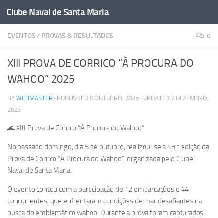
Clube Naval de Santa Maria
Skip to content
EVENTOS
/
PROVAS & RESULTADOS
0
XIII PROVA DE CORRICO “À PROCURA DO
WAHOO” 2025
BY
WEBMASTER
· PUBLISHED
8 OUTUBRO, 2025
· UPDATED
7 DEZEMBRO,
2025
🌊 XIII Prova de Corrico “À Procura do Wahoo”
No passado domingo, dia 5 de outubro, realizou-se a 13.ª edição da
Prova de Corrico “À Procura do Wahoo”, organizada pelo Clube
Naval de Santa Maria.
O evento contou com a participação de 12 embarcações e 44
concorrentes, que enfrentaram condições de mar desafiantes na
busca do emblemático wahoo. Durante a prova foram capturados