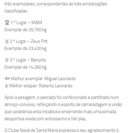
três exemplares, correspondentes às três embarcações
classificadas:
🏆 1.º Lugar – M&M
Exemplar de 25,750 kg
🥈 2.º Lugar – Zeus Pitt
Exemplar de 23,420 kg
🥉 3.º Lugar – Barcoita
Exemplar de 14,260 kg
🐟 Melhor exemplar: Miguel Leonardo
⚓ Melhor skipper: Roberto Leonardo
Após a pesagem, o pescado foi confecionado e partilhado num
almoço-convívio, reforçando o espírito de camaradagem e união
que caracteriza esta iniciativa e encerrando mais uma jornada
desportiva vivida com entusiasmo e fair play.
O Clube Naval de Santa Maria expressa o seu agradecimento à