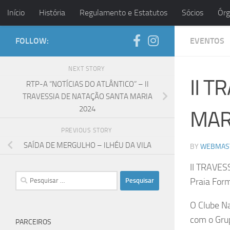
Início
História
Regulamento e Estatutos
Sócios
Órg
Skip to content
FOLLOW:
EVENTOS
NEXT STORY
II 
RTP-A “NOTÍCIAS DO ATLÂNTICO” – II
TRAVESSIA DE NATAÇÃO SANTA MARIA
2024
MAR
PREVIOUS STORY
SAÍDA DE MERGULHO – ILHÉU DA VILA
BY
WEBMAS
II TRAVE
Pesquisar
Praia For
por:
O Clube Na
com o Grup
PARCEIROS