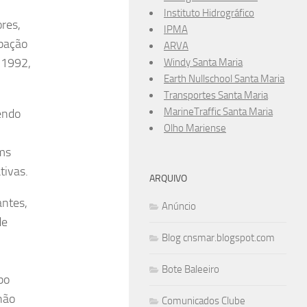
Instituto Hidrográfico
res,
IPMA
ipação
ARVA
 1992,
Windy Santa Maria
Earth Nullschool Santa Maria
Transportes Santa Maria
MarineTraffic Santa Maria
endo
Olho Mariense
kms
tivas.
ARQUIVO
antes,
Anúncio
de
Blog cnsmar.blogspot.com
Bote Baleeiro
po
não
Comunicados Clube