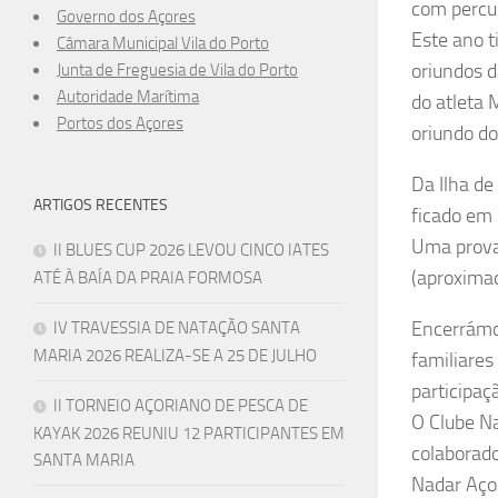
com percur
Governo dos Açores
Este ano 
Câmara Municipal Vila do Porto
oriundos d
Junta de Freguesia de Vila do Porto
Autoridade Marítima
do atleta 
Portos dos Açores
oriundo do
Da Ilha de
ARTIGOS RECENTES
ficado em 
Uma prova 
II BLUES CUP 2026 LEVOU CINCO IATES
(aproximad
ATÉ À BAÍA DA PRAIA FORMOSA
Encerrámos
IV TRAVESSIA DE NATAÇÃO SANTA
MARIA 2026 REALIZA-SE A 25 DE JULHO
familiares
participaç
II TORNEIO AÇORIANO DE PESCA DE
O Clube Na
KAYAK 2026 REUNIU 12 PARTICIPANTES EM
colaborado
SANTA MARIA
Nadar Açor