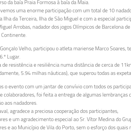
so da baía Praia Formosa à baía da Maia.
tivemos uma enorme participação com um total de 10 nadado
a Ilha da Terceira, Ilha de São Miguel e com a especial partic
Miguel Arrobas, nadador dos jogos Olímpicos de Barcelona de
 Continente.
 Gonçalo Velho, participou o atleta mariense Marco Soares, t
6.º Lugar.
de resistência e resiliência numa distância de cerca de 11
amente, 5.94 milhas náuticas), que superou todas as expeta
 o evento com um jantar de convívio com todos os particip
 e colaboradores, foi feita a entrega de algumas lembranças 
ão aos nadadores.
val, agradece a preciosa cooperação dos participantes,
res e um agradecimento especial ao Sr. Vítor Medina do Gru
es e ao Município de Vila do Porto, sem o esforço dos quais 