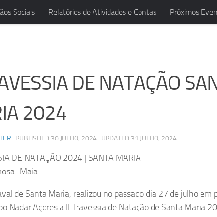
ãos Sociais
Relatórios de Atividades e Contas
Próximos Even
TRAVESSIA DE NATAÇÃO SA
IA 2024
TER
· PUBLISHED
30 JULHO, 2024
· UPDATED
31 JULHO, 2024
SSIA DE NATAÇÃO 2024 | SANTA MARIA
mosa–Maia
val de Santa Maria, realizou no passado dia 27 de julho em 
o Nadar Açores a II Travessia de Natação de Santa Maria 2