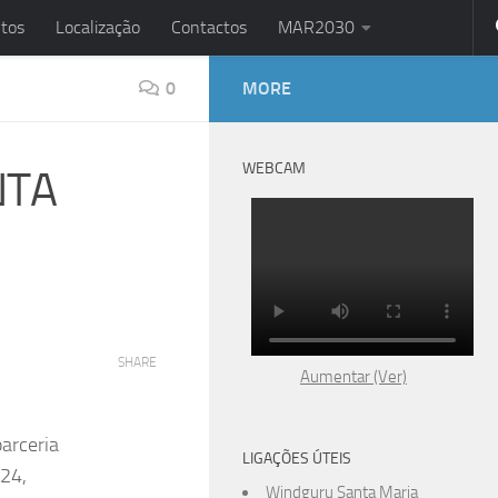
tos
Localização
Contactos
MAR2030
0
MORE
WEBCAM
NTA
SHARE
Aumentar (Ver)
parceria
LIGAÇÕES ÚTEIS
024,
Windguru Santa Maria