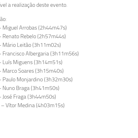
ível a realização deste evento.
ção:
 – Miguel Arrobas (2h44m47s)
 – Renato Rebelo (2h57m44s)
 – Mário Leitão (3h11m02s)
– Francisco Albergaria (3h11m56s)
 – Luís Miguens (3h14m51s)
 – Marco Soares (3h15m40s)
 – Paulo Monjardino (3h32m30s)
 – Nuno Braga (3h41m50s)
 – José Fraga (3h44m50s)
r – Vítor Medina (4h03m15s)