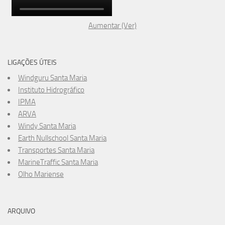
Aumentar (Ver)
LIGAÇÕES ÚTEIS
Windguru Santa Maria
Instituto Hidrográfico
IPMA
ARVA
Windy Santa Maria
Earth Nullschool Santa Maria
Transportes Santa Maria
MarineTraffic Santa Maria
Olho Mariense
ARQUIVO