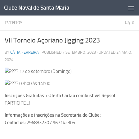
Clube Naval de Santa Maria
Skip to content
EVENTOS
0
VII Torneio Açoriano Jigging 2023
BY
CÁTIA FERREIRA
· PUBLISHED
7 SETEMBRO, 2023
· UPDATED
24 MAIO,
2024
17 de setembro (Domingo)
07h00 às 14h00
Inscrições Gratuitas + Oferta Cartão combustível Repsol
PARTICIPE…!
Informações e inscrições na Secretaria do Clube:
Contactos:
296883230 / 967142305