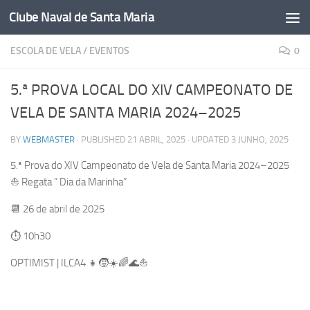
Clube Naval de Santa Maria
Skip to content
ESCOLA DE VELA
/
EVENTOS
0
5.ª PROVA LOCAL DO XIV CAMPEONATO DE
VELA DE SANTA MARIA 2024–2025
BY
WEBMASTER
· PUBLISHED
21 ABRIL, 2025
· UPDATED
3 JUNHO, 2025
5.ª Prova do XIV Campeonato de Vela de Santa Maria 2024–2025
⛵️ Regata ” Dia da Marinha”
📆 26 de abril de 2025
⏱ 10h30
OPTIMIST | ILCA4 👧🧒☀️🌈🌊⛵️