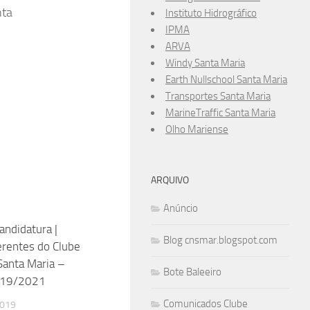
nta
Instituto Hidrográfico
IPMA
ARVA
Windy Santa Maria
Earth Nullschool Santa Maria
Transportes Santa Maria
MarineTraffic Santa Maria
Olho Mariense
ARQUIVO
Anúncio
andidatura |
0
Blog cnsmar.blogspot.com
rentes do Clube
Santa Maria –
Bote Baleeiro
019/2021
Comunicados Clube
2019