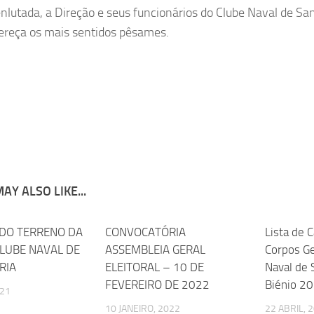
enlutada, a Direção e seus funcionários do Clube Naval de Sa
ereça os mais sentidos pêsames.
AY ALSO LIKE...
 DO TERRENO DA
0
CONVOCATÓRIA
0
Lista de C
CLUBE NAVAL DE
ASSEMBLEIA GERAL
Corpos Ge
RIA
ELEITORAL – 10 DE
Naval de 
FEVEREIRO DE 2022
Biénio 2
021
10 JANEIRO, 2022
22 ABRIL, 