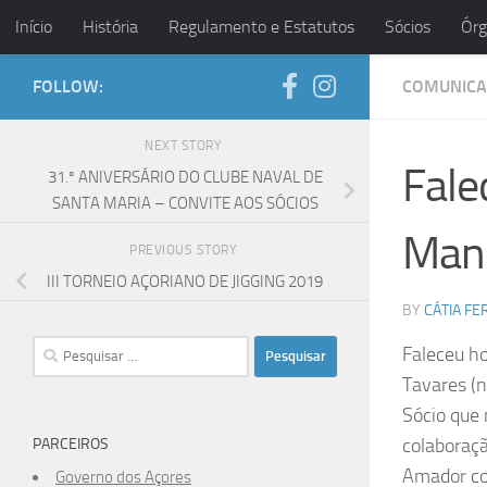
Início
História
Regulamento e Estatutos
Sócios
Órg
Skip to content
FOLLOW:
COMUNICA
NEXT STORY
Fale
31.º ANIVERSÁRIO DO CLUBE NAVAL DE
SANTA MARIA – CONVITE AOS SÓCIOS
Manu
PREVIOUS STORY
III TORNEIO AÇORIANO DE JIGGING 2019
BY
CÁTIA FE
Pesquisar
Faleceu ho
por:
Tavares (n
Sócio que 
colaboraçã
PARCEIROS
Amador co
Governo dos Açores