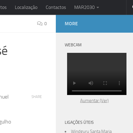
tos
Localização
Contactos
MAR2030
0
MORE
WEBCAM
sé
nuel
SHARE
Aumentar (Ver)
gulho
LIGAÇÕES ÚTEIS
Windguru Santa Maria