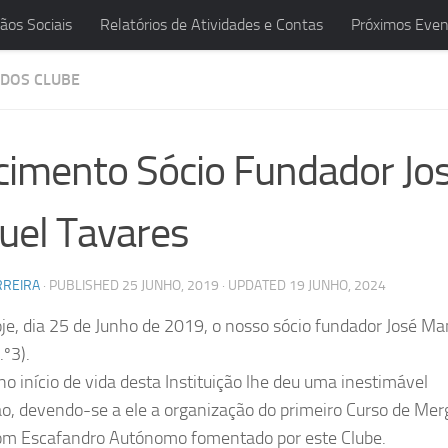
ãos Sociais
Relatórios de Atividades e Contas
Próximos Even
DOS CLUBE
cimento Sócio Fundador Jo
el Tavares
RREIRA
· PUBLISHED
25 JUNHO, 2019
· UPDATED
19 JUNHO, 2024
je, dia 25 de Junho de 2019, o nosso sócio fundador José Ma
.º3).
no início de vida desta Instituição lhe deu uma inestimável
o, devendo-se a ele a organização do primeiro Curso de Mer
m Escafandro Autónomo fomentado por este Clube.