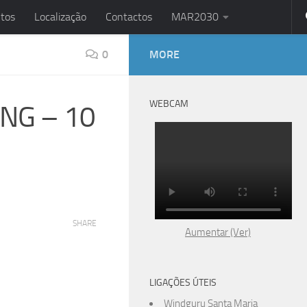
tos
Localização
Contactos
MAR2030
0
MORE
WEBCAM
ING – 10
SHARE
Aumentar (Ver)
LIGAÇÕES ÚTEIS
Windguru Santa Maria