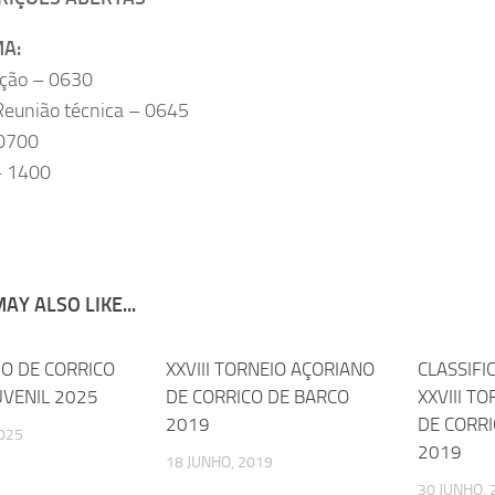
A:
ção – 0630
 Reunião técnica – 0645
 0700
– 1400
AY ALSO LIKE...
EIO DE CORRICO
0
XXVIII TORNEIO AÇORIANO
0
CLASSIFI
UVENIL 2025
DE CORRICO DE BARCO
XXVIII T
2019
DE CORRI
025
2019
18 JUNHO, 2019
30 JUNHO, 