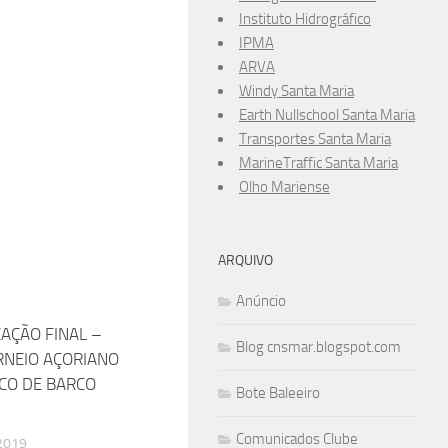
Instituto Hidrográfico
IPMA
ARVA
Windy Santa Maria
Earth Nullschool Santa Maria
Transportes Santa Maria
MarineTraffic Santa Maria
Olho Mariense
ARQUIVO
Anúncio
CAÇÃO FINAL –
0
Blog cnsmar.blogspot.com
ORNEIO AÇORIANO
CO DE BARCO
Bote Baleeiro
Comunicados Clube
2019