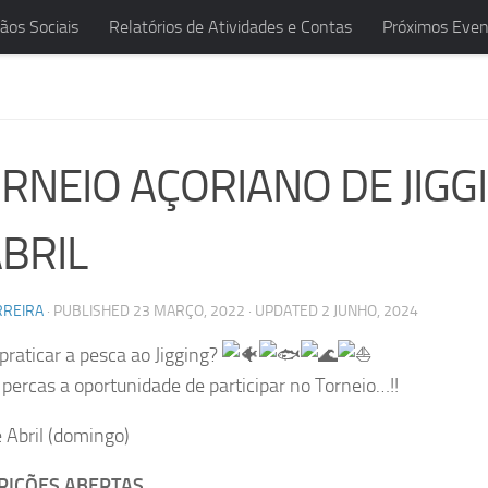
ãos Sociais
Relatórios de Atividades e Contas
Próximos Even
ORNEIO AÇORIANO DE JIGG
ABRIL
RREIRA
· PUBLISHED
23 MARÇO, 2022
· UPDATED
2 JUNHO, 2024
praticar a pesca ao Jigging?
percas a oportunidade de participar no Torneio…!!
 Abril (domingo)
RIÇÕES ABERTAS