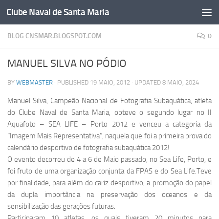
Clube Naval de Santa Maria
Skip to content
BLOG CNSMAR.BLOGSPOT.COM
0
MANUEL SILVA NO PÓDIO
BY
WEBMASTER
· PUBLISHED
19 MAIO, 2012
· UPDATED
8 MAIO, 2024
Manuel Silva, Campeão Nacional de Fotografia Subaquática, atleta
do Clube Naval de Santa Maria, obteve o segundo lugar no II
Aquafoto – SEA LIFE – Porto 2012 e venceu a categoria da
“Imagem Mais Representativa”, naquela que foi a primeira prova do
calendário desportivo de fotografia subaquática 2012!
O evento decorreu de 4 a 6 de Maio passado, no Sea Life, Porto, e
foi fruto de uma organização conjunta da FPAS e do Sea Life.Teve
por finalidade, para além do cariz desportivo, a promoção do papel
da dupla importância na preservação dos oceanos e da
sensibilização das gerações futuras.
Participaram 10 atletas, os quais tiveram 20 minutos para