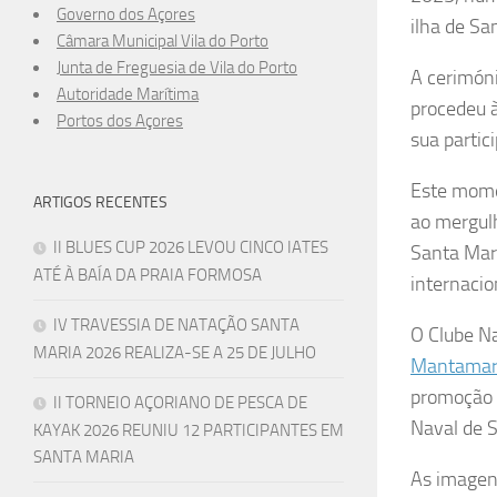
Governo dos Açores
ilha de Sa
Câmara Municipal Vila do Porto
Junta de Freguesia de Vila do Porto
A cerimón
Autoridade Marítima
procedeu à
Portos dos Açores
sua partic
Este mome
ARTIGOS RECENTES
ao mergulh
II BLUES CUP 2026 LEVOU CINCO IATES
Santa Mar
ATÉ À BAÍA DA PRAIA FORMOSA
internacio
IV TRAVESSIA DE NATAÇÃO SANTA
O Clube Na
MARIA 2026 REALIZA-SE A 25 DE JULHO
Mantamari
promoção e
II TORNEIO AÇORIANO DE PESCA DE
Naval de S
KAYAK 2026 REUNIU 12 PARTICIPANTES EM
SANTA MARIA
As imagen