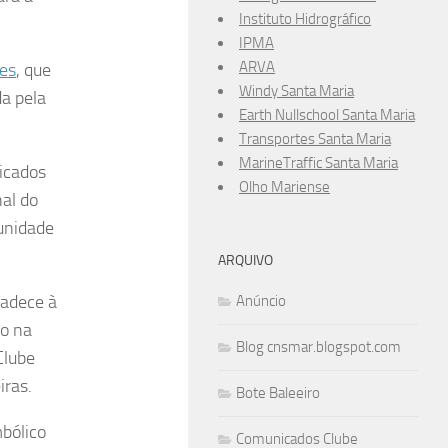
Instituto Hidrográfico
IPMA
ARVA
es
, que
Windy Santa Maria
da pela
Earth Nullschool Santa Maria
Transportes Santa Maria
MarineTraffic Santa Maria
icados
Olho Mariense
nal do
unidade
ARQUIVO
radece à
Anúncio
uo na
Blog cnsmar.blogspot.com
Clube
iras.
Bote Baleeiro
bólico
Comunicados Clube