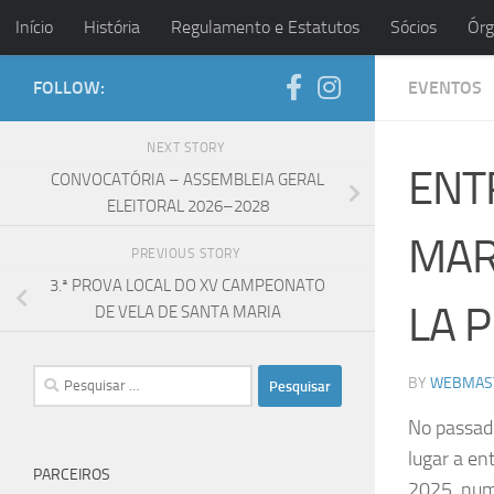
Início
História
Regulamento e Estatutos
Sócios
Órg
Skip to content
FOLLOW:
EVENTOS
NEXT STORY
ENT
CONVOCATÓRIA – ASSEMBLEIA GERAL
ELEITORAL 2026–2028
MAR
PREVIOUS STORY
3.ª PROVA LOCAL DO XV CAMPEONATO
LA 
DE VELA DE SANTA MARIA
Pesquisar
BY
WEBMAS
por:
No passado
lugar a en
PARCEIROS
2025, num 