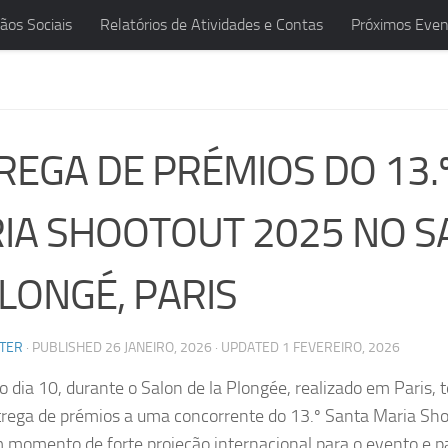
ãos Sociais
Relatórios de Atividades e Contas
Próximos Even
REGA DE PRÉMIOS DO 13.
IA SHOOTOUT 2025 NO S
PLONGÉ, PARIS
TER
· PUBLISHED
26 JANEIRO, 2026
· UPDATED
1 FEVEREIRO, 2026
 dia 10, durante o Salon de la Plongée, realizado em Paris, 
trega de prémios a uma concorrente do 13.º Santa Maria Sh
momento de forte projeção internacional para o evento e p