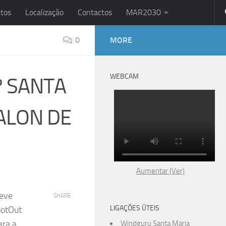
tos
Localização
Contactos
MAR2030
0
MORE
WEBCAM
º SANTA
ALON DE
Aumentar (Ver)
teve
SHARE
LIGAÇÕES ÚTEIS
ootOut
ara a
Windguru Santa Maria