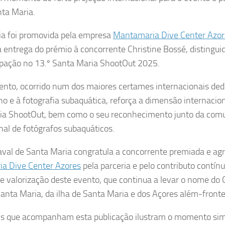
nta Maria.
ia foi promovida pela empresa
Mantamaria Dive Center Azor
 entrega do prémio à concorrente Christine Bossé, distingui
ipação no 13.º Santa Maria ShootOut 2025.
nto, ocorrido num dos maiores certames internacionais ded
o e à fotografia subaquática, reforça a dimensão internacio
ia ShootOut, bem como o seu reconhecimento junto da com
nal de fotógrafos subaquáticos.
val de Santa Maria congratula a concorrente premiada e ag
a Dive Center Azores
pela parceria e pelo contributo contín
 valorização deste evento, que continua a levar o nome do 
anta Maria, da ilha de Santa Maria e dos Açores além-fronte
s que acompanham esta publicação ilustram o momento sim