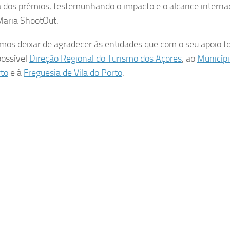
 dos prémios, testemunhando o impacto e o alcance interna
Maria ShootOut.
os deixar de agradecer às entidades que com o seu apoio t
possível
Direção Regional do Turismo dos Açores
, ao
Municípi
rto
e à
Freguesia de Vila do Porto
.