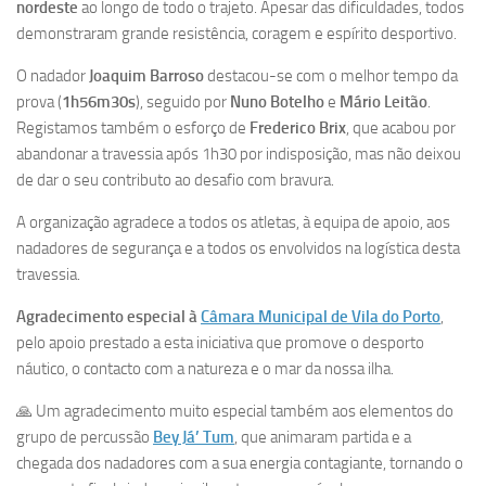
nordeste
ao longo de todo o trajeto. Apesar das dificuldades, todos
demonstraram grande resistência, coragem e espírito desportivo.
O nadador
Joaquim Barroso
destacou-se com o melhor tempo da
prova (
1h56m30s
), seguido por
Nuno Botelho
e
Mário Leitão
.
Registamos também o esforço de
Frederico Brix
, que acabou por
abandonar a travessia após 1h30 por indisposição, mas não deixou
de dar o seu contributo ao desafio com bravura.
A organização agradece a todos os atletas, à equipa de apoio, aos
nadadores de segurança e a todos os envolvidos na logística desta
travessia.
Agradecimento especial à
Câmara Municipal de Vila do Porto
,
pelo apoio prestado a esta iniciativa que promove o desporto
náutico, o contacto com a natureza e o mar da nossa ilha.
🙏 Um agradecimento muito especial também aos elementos do
grupo de percussão
Bey Já’ Tum
, que animaram partida e a
chegada dos nadadores com a sua energia contagiante, tornando o