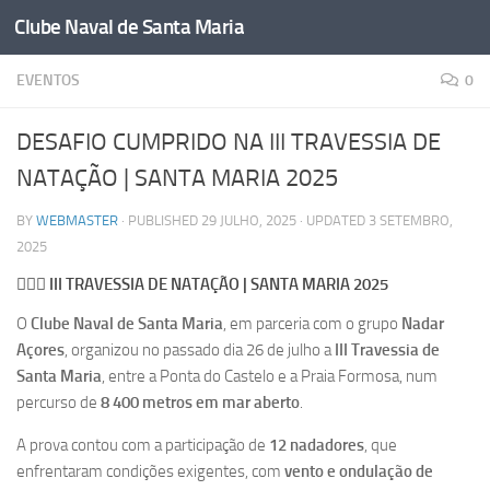
Clube Naval de Santa Maria
Skip to content
EVENTOS
0
DESAFIO CUMPRIDO NA III TRAVESSIA DE
NATAÇÃO | SANTA MARIA 2025
BY
WEBMASTER
· PUBLISHED
29 JULHO, 2025
· UPDATED
3 SETEMBRO,
2025
🏊‍♂️🌊 III TRAVESSIA DE NATAÇÃO | SANTA MARIA 2025
O
Clube Naval de Santa Maria
, em parceria com o grupo
Nadar
Açores
, organizou no passado dia 26 de julho a
III Travessia de
Santa Maria
, entre a Ponta do Castelo e a Praia Formosa, num
percurso de
8 400 metros em mar aberto
.
A prova contou com a participação de
12 nadadores
, que
enfrentaram condições exigentes, com
vento e ondulação de