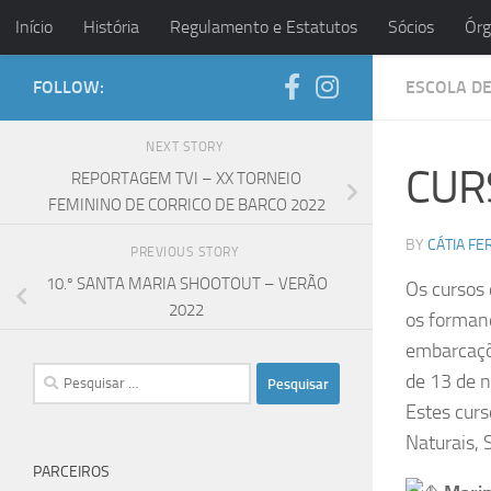
Início
História
Regulamento e Estatutos
Sócios
Órg
Skip to content
FOLLOW:
ESCOLA D
NEXT STORY
CUR
REPORTAGEM TVI – XX TORNEIO
FEMININO DE CORRICO DE BARCO 2022
BY
CÁTIA FE
PREVIOUS STORY
10.º SANTA MARIA SHOOTOUT – VERÃO
Os cursos
2022
os forman
embarcaçõe
Pesquisar
de 13 de 
por:
Estes curs
Naturais, 
PARCEIROS