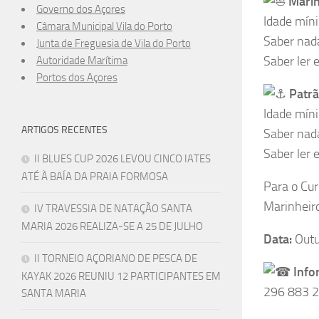
Marin
Governo dos Açores
Idade mín
Câmara Municipal Vila do Porto
Saber nad
Junta de Freguesia de Vila do Porto
Saber ler 
Autoridade Marítima
Portos dos Açores
Patrã
Idade mín
ARTIGOS RECENTES
Saber nad
Saber ler 
II BLUES CUP 2026 LEVOU CINCO IATES
ATÉ À BAÍA DA PRAIA FORMOSA
Para o Cur
Marinheir
IV TRAVESSIA DE NATAÇÃO SANTA
MARIA 2026 REALIZA-SE A 25 DE JULHO
Data:
Outu
II TORNEIO AÇORIANO DE PESCA DE
Info
KAYAK 2026 REUNIU 12 PARTICIPANTES EM
296 883 2
SANTA MARIA