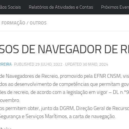
ãos Sociais
Relatórios de Atividades e Contas
Próximos Even
E FORMAÇÃO
/
OUTROS
SOS DE NAVEGADOR DE R
RREIRA
· PUBLISHED
29 JULHO, 2022
· UPDATED
30 MAIO, 2024
 de Navegadores de Recreio, promovido pela EFNR CNSM, vis
dos ao desenvolvimento de competências que permitam gov
s de recreio, de acordo com a legislação em vigor – DL n.
novembro.
os permitem obter, junto da DGRM, Direção Geral de Recurs
Segurança e Serviços Marítimos, a carta de navegação.