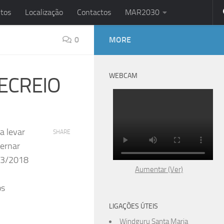
tos
Localização
Contactos
MAR2030
0
MORE
WEBCAM
ECREIO
a levar
SHARE
ernar
º93/2018
Aumentar (Ver)
os
LIGAÇÕES ÚTEIS
Windguru Santa Maria