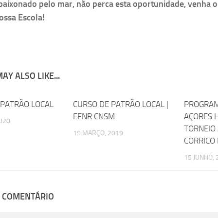
paixonado pelo mar, não perca esta oportunidade, venha o
ossa Escola!
AY ALSO LIKE...
 PATRÃO LOCAL
0
CURSO DE PATRÃO LOCAL |
0
PROGRAM
EFNR CNSM
AÇORES HO
2020
TORNEIO
19 MARÇO, 2019
CORRICO
15 JUNHO, 
M COMENTÁRIO