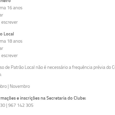
heiro
ima 16 anos
ar
e escrever
o Local
ima 18 anos
ar
e escrever
so de Patrão Local não é necessário a frequência prévia do C
o.
bro | Novembro
rmações e inscrições na Secretaria do Clube:
30 | 967 142 305