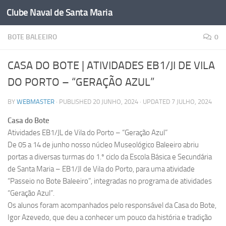
Clube Naval de Santa Maria
Skip to content
BOTE BALEEIRO
0
CASA DO BOTE | ATIVIDADES EB1/JI DE VILA
DO PORTO – “GERAÇÃO AZUL”
BY
WEBMASTER
· PUBLISHED
20 JUNHO, 2024
· UPDATED
7 JULHO, 2024
Casa do Bote
Atividades EB1/JL de Vila do Porto – “Geração Azul”
De 05 a 14 de junho nosso núcleo Museológico Baleeiro abriu
portas a diversas turmas do 1.º ciclo da Escola Básica e Secundária
de Santa Maria – EB1/JI de Vila do Porto, para uma atividade
“Passeio no Bote Baleeiro”, integradas no programa de atividades
“Geração Azul”.
Os alunos foram acompanhados pelo responsável da Casa do Bote,
Igor Azevedo, que deu a conhecer um pouco da história e tradição